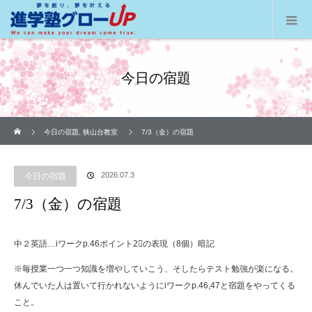
今日の宿題
ホーム
今日の宿題
,
狭山台教室
7/3（金）の宿題
2026.07.3
今日の宿題
7/3（金）の宿題
中２英語…iワークp.46ポイント2⃣の表現（8個）暗記
※毎授業一つ一つ知識を増やしていこう、そしたらテスト勉強が楽になる。
休んでいた人は置いて行かれないようにiワークp.46,47と宿題をやってくる
こと。