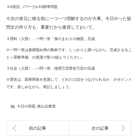
３A英語…iワークp.43標準問題
※次の単元に移る前に一つ一つ理解するのが大事。今日やった疑
問文の作り方も、重要だから復習しておいて。
３理科（入曽）…一問一答「身のまわりの物質」完成
※一問一答は基礎固め用の教材です。しっかりと調べながら、完成させるこ
と＝受験準備、の意識で取りl組んでください。
３社会（入曽）…一問一答…地理①②歴史①②の完成
※歴史は、因果関係を意識して、どれだけ話をつなげられるか、がポイント
です。楽しみながら、暗記しましょう。
今日の宿題
,
狭山台教室
前の記事
次の記事