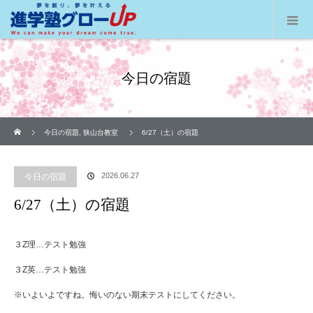
今日の宿題
ホーム
今日の宿題
,
狭山台教室
6/27（土）の宿題
2026.06.27
今日の宿題
6/27（土）の宿題
３Z理…テスト勉強
３Z英…テスト勉強
※いよいよですね。悔いのない期末テストにしてください。