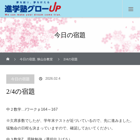
今日の宿題
ホーム
今日の宿題
,
狭山台教室
2/4の宿題
2026.02.4
今日の宿題
2/4の宿題
中２数学…iワークｐ164～167
※欠席多数でしたが、学年末テストが近づいているので、先に進みました。
猛勉会の日程も決まっていますので、確認しておいてください。
中３数学Z…受験勉強（選択仕上げ５）