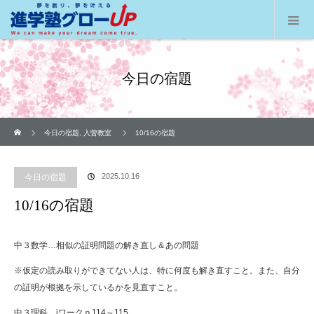
今日の宿題
ホーム
今日の宿題
,
入曽教室
10/16の宿題
2025.10.16
今日の宿題
10/16の宿題
中３数学…相似の証明問題の解き直し＆あの問題
※仮定の読み取りができてない人は、特に何度も解き直すこと。また、自分
の証明が根拠を示しているかを見直すこと。
中３理科…iワークｐ114～115