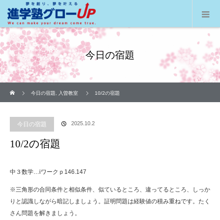
今日の宿題
ホーム
今日の宿題
,
入曽教室
10/2の宿題
2025.10.2
今日の宿題
10/2の宿題
中３数学…iワークｐ146.147
※三角形の合同条件と相似条件、似ているところ、違ってるところ、しっか
りと認識しながら暗記しましょう。証明問題は経験値の積み重ねです。たく
さん問題を解きましょう。