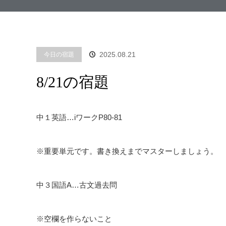
2025.08.21
今日の宿題
8/21の宿題
中１英語…iワークP80-81
※重要単元です。書き換えまでマスターしましょう。
中３国語A…古文過去問
※空欄を作らないこと