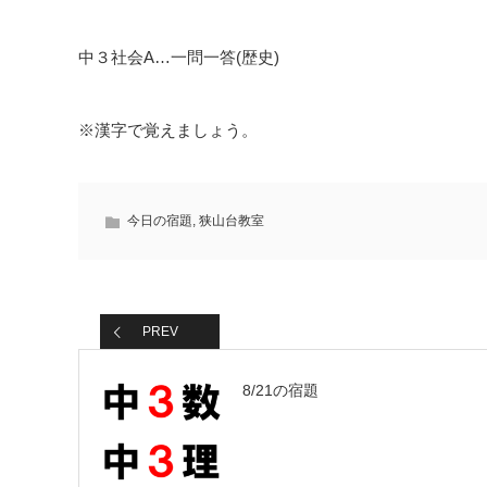
中３社会A…一問一答(歴史)
※漢字で覚えましょう。
今日の宿題
,
狭山台教室
PREV
8/21の宿題