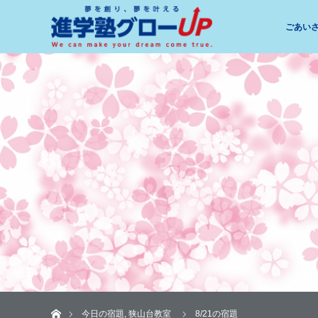
ごあい
ホーム
今日の宿題
,
狭山台教室
8/21の宿題