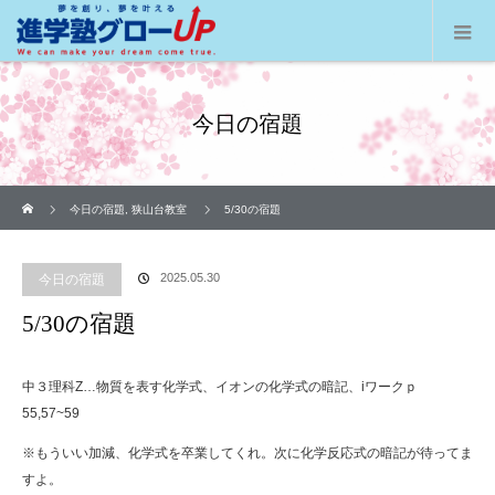
今日の宿題
ホーム
今日の宿題
,
狭山台教室
5/30の宿題
2025.05.30
今日の宿題
5/30の宿題
中３理科Z…物質を表す化学式、イオンの化学式の暗記、iワークｐ
55,57~59
※もういい加減、化学式を卒業してくれ。次に化学反応式の暗記が待ってま
すよ。