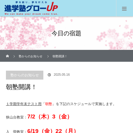
今日の宿題
ホーム
塾からのお知らせ
朝塾開講！
2025.05.16
塾からのお知らせ
朝塾開講！
１学期学年末テスト用
「
朝塾
」を下記のスケジュールで実施します。
7/2（木）3（金）
狭山台教室：
6/19（金）22（月）
入 曽教室：